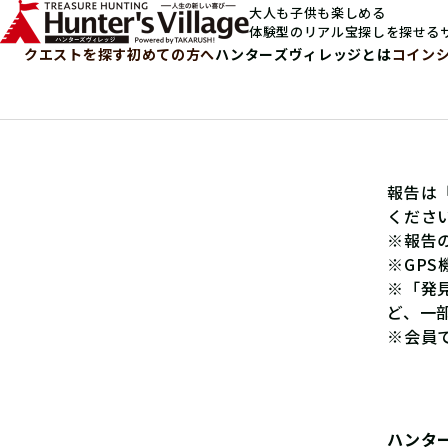
大人も子供も楽しめる
体験型のリアル宝探しを探せる
クエストを探す
初めての方へ
ハンターズヴィレッジとは
コイン
報告は
くださ
※報告
※GP
※「発
ど、一
※会員
ハンタ