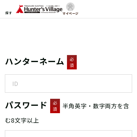
探す
マイページ
ハンターネーム
必
須
パスワード
必
半角英字・数字両方を含
須
む8文字以上