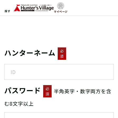
探す
マイページ
ハンターネーム
必
須
パスワード
必
半角英字・数字両方を含
須
む8文字以上