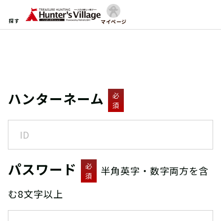
探す
マイページ
ハンターネーム
必
須
パスワード
必
半角英字・数字両方を含
須
む8文字以上