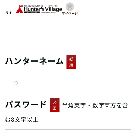
探す
マイページ
ハンターネーム
必
須
パスワード
必
半角英字・数字両方を含
須
む8文字以上