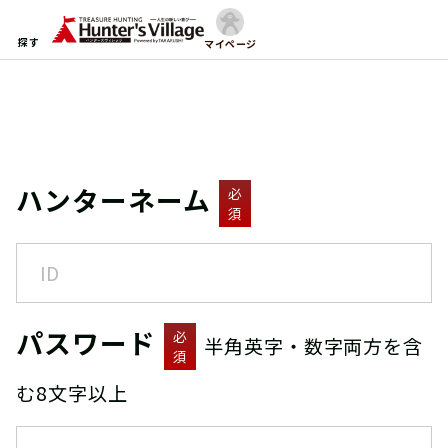
探す
マイページ
ハンターネーム
必
須
パスワード
必
半角英字・数字両方を含
須
む8文字以上