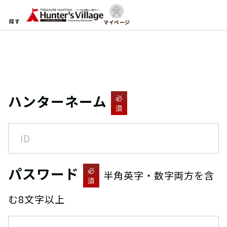
探す
マイページ
ハンターネーム
必
須
パスワード
必
半角英字・数字両方を含
須
む8文字以上