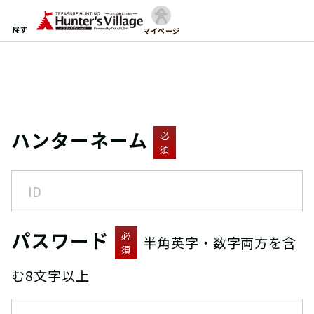
探す
マイページ
ハンターネーム
必
須
パスワード
必
半角英字・数字両方を含
須
む8文字以上