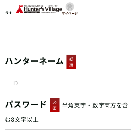
探す
マイページ
ハンターネーム
必
須
パスワード
必
半角英字・数字両方を含
須
む8文字以上