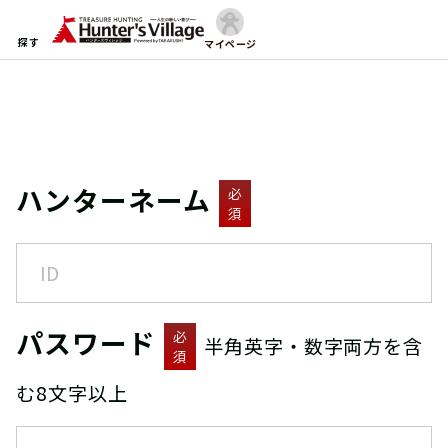
探す
マイページ
ハンターネーム
必
須
パスワード
必
半角英字・数字両方を含
須
む8文字以上