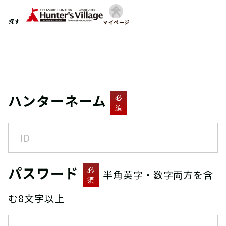
探す
マイページ
ハンターネーム
必
須
パスワード
必
半角英字・数字両方を含
須
む8文字以上