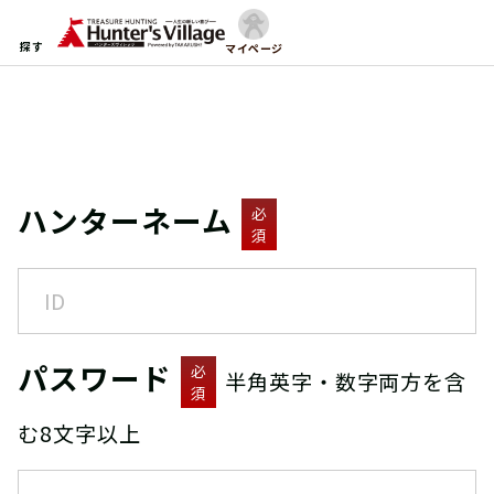
探す
マイページ
ハンターネーム
必
須
パスワード
必
半角英字・数字両方を含
須
む8文字以上