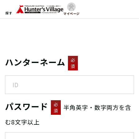
探す
マイページ
ハンターネーム
必
須
パスワード
必
半角英字・数字両方を含
須
む8文字以上