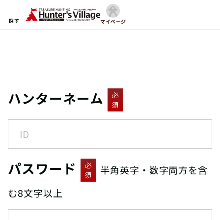
探す
マイページ
ハンターネーム
必
須
パスワード
必
半角英字・数字両方を含
須
む8文字以上