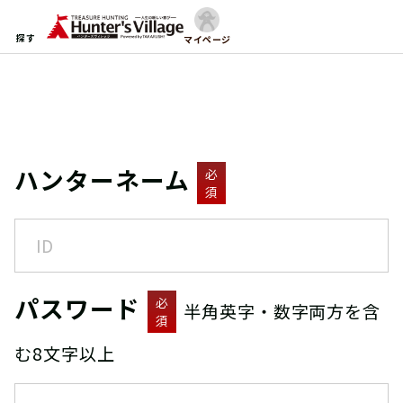
探す
マイページ
ハンターネーム
必
須
パスワード
必
半角英字・数字両方を含
須
む8文字以上