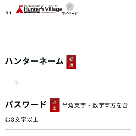
探す
マイページ
ハンターネーム
必
須
パスワード
必
半角英字・数字両方を含
須
む8文字以上