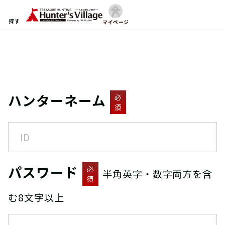
探す
マイページ
ハンターネーム
必
須
パスワード
必
半角英字・数字両方を含
須
む8文字以上