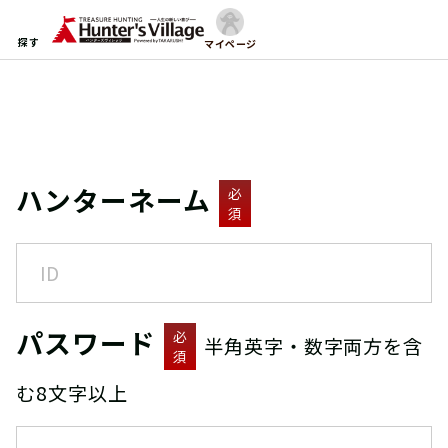
探す
マイページ
ハンターネーム
必
須
パスワード
必
半角英字・数字両方を含
須
む8文字以上