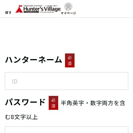
探す
マイページ
ハンターネーム
必
須
パスワード
必
半角英字・数字両方を含
須
む8文字以上