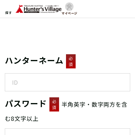
探す
マイページ
ハンターネーム
必
須
パスワード
必
半角英字・数字両方を含
須
む8文字以上