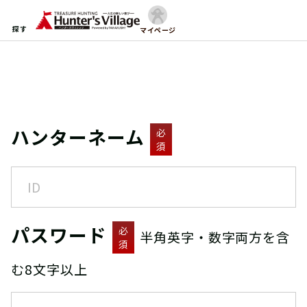
探す
マイページ
ハンターネーム
必
須
パスワード
必
半角英字・数字両方を含
須
む8文字以上