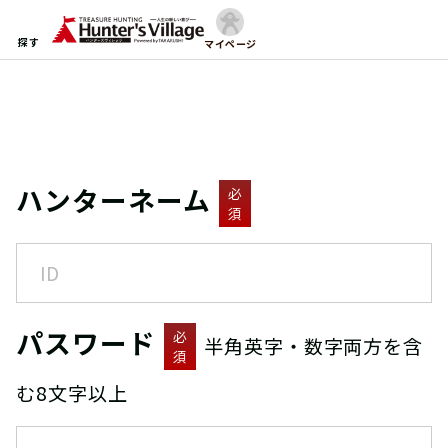
探す
マイページ
ハンターネーム
必
須
パスワード
必
半角英字・数字両方を含
須
む8文字以上