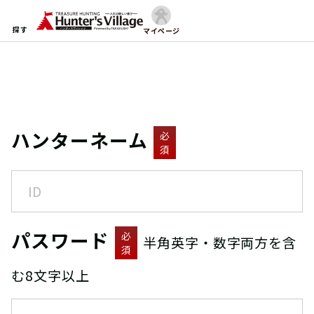
探す
マイページ
ハンターネーム
必
須
パスワード
必
半角英字・数字両方を含
須
む8文字以上