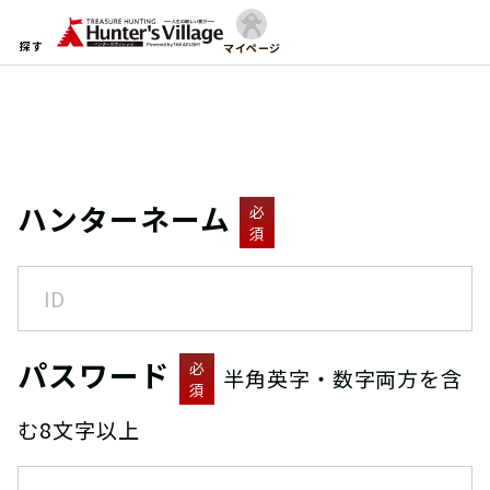
探す
マイページ
ハンターネーム
必
須
パスワード
必
半角英字・数字両方を含
須
む8文字以上