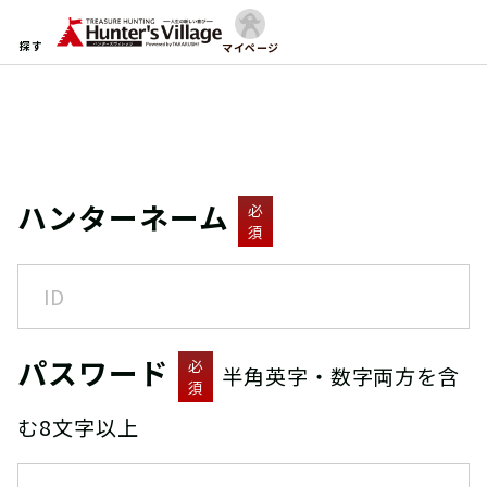
探す
マイページ
ハンターネーム
必
須
パスワード
必
半角英字・数字両方を含
須
む8文字以上