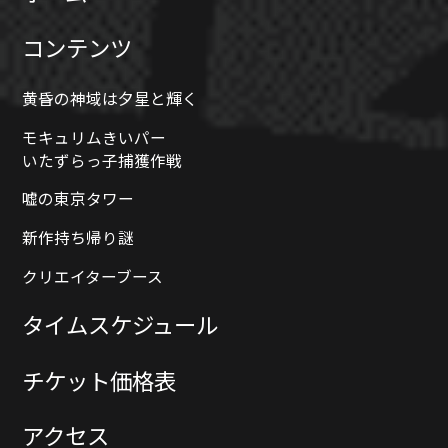
はい、お一人様でも複数人でもお楽しみ
お荷物・貴重品は
お客様ご自身での管理
をお願
コンテンツ
いただけます。
いいたします。
ただし、複数人で遊ぶコンテンツに関し
会場内での盗難・置き引き等について、主催者
黄昏の神域は夕星と輝く
他の参加者の方とグループを
ては、
は一切責任を負いかねます。
組んでご参加いただく場合
モキュリムきいパー
がござい
■ メディア取材について
いたずらっ子捕獲作戦
ます。
当日は
メディアの取材が入る場合がございます。
嘘の東京タワー
取材映像・写真に映り込む可能性がありますの
新作持ち帰り謎
で、あらかじめご了承ください。
子どもでも楽しめますか？
クリエイターブース
■ 会場設備・持ち込み制限について
小学校高学年程度の日本語の読み書きが
タイムスケジュール
・
ベビーカーの持ち込みはご遠慮ください。
でき、簡単な英単語が理解できる方であ
・会場内には
クローク・コインロッカーのご用
ればご参加いただけます。
チケット価格表
意はございません。
13歳以上推奨
ただし、内容は
となって
アクセス
おります。
■ 車椅子などでのご参加について