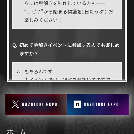
本イベントの
解答・内容のネタバレを含む投稿
らには謎解きを制作している方も——
をブログやSNS等で公開することは固くお断り
“ナゼ？”から始まる物語を1日たっぷりお
いたします。
楽しみください！
■ 転売・譲渡の禁止
・チケットやグッズの
営利目的での転売は禁止
初めて謎解きイベントに参加する人でも楽しめ
です。
ますか？
・イベント内での配布物の
譲渡・転売も固くお
断り
いたします。
もちろんです！
本イベントでは、謎解きが初めての方で
■ 迷惑行為の禁止
も気軽に楽しめるコンテンツを多数ご用
周囲に危害を加える行為、迷惑行為、またはイ
意しています。
ベント運営の妨げとなる行為があった場合は、
スタッフよりお声がけの上、ご退場いただくこ
とがあります。
一人でも参加できますか？
ホーム
■ 貴重品の管理について