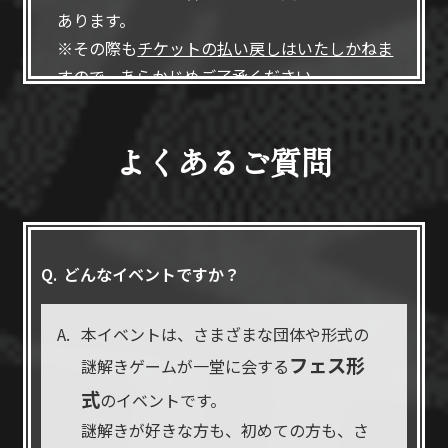
あります。
※その際も
チケットの払い戻しはいたしかねま
す
ので、あらかじめご了承ください。
■ 中止の場合について
よくあるご質問
弊社の都合により、やむを得ず開催を中止させ
ていただく場合がございます。
その際は、
チケット代金のみをご返金いたしま
す
ので、何卒ご了承ください。
どんなイベントですか？
■ 事故・損害について
参加中の事故や怪我、器物破損などにより生じ
本イベントは、さまざまな団体や形式の
た損害については、参加者ご自身の責任・ご負
フェス形
謎解きゲームが一堂に会する
担となります。
式
のイベントです。
■ 解答の公開禁止
謎解きが好きな方も、初めての方も、さ