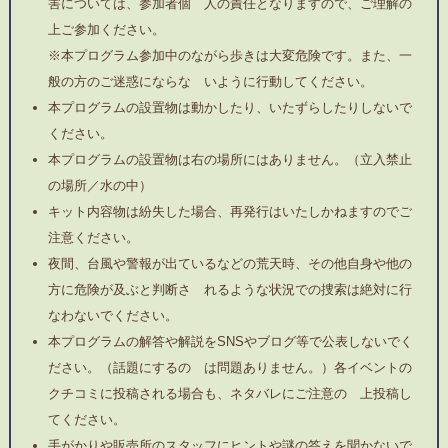
害については、参加者個 人の責任となりますので、ご理解の
上ご参加ください。
※本プログラム参加中のながら歩きは大変危険です。また、一
般の方のご迷惑にならな いように行動してください。
本プログラムの設置物は動かしたり、いたずらしたりしないで
ください。
本プログラムの設置物は右の場所にはありません。（立入禁止
の場所／水の中）
キット内容物は紛失した場合、再発行はいたしかねますのでご
注意ください。
夜間、台風や警報が出ているなどの荒天時、その他自身や他の
方に危険が及ぶと判断さ れるような状況での捜索は絶対に行
なわないでください。
本プログラムの解答や解説をSNSやブログ等で公表しないでく
ださい。（話題にするの は問題ありません。）各イベントの
クチコミに投稿される場合も、ネタバレにご注意の 上投稿し
てください。
手がかりや販売所のスタッフにヒントや謎の答えを聞かないで