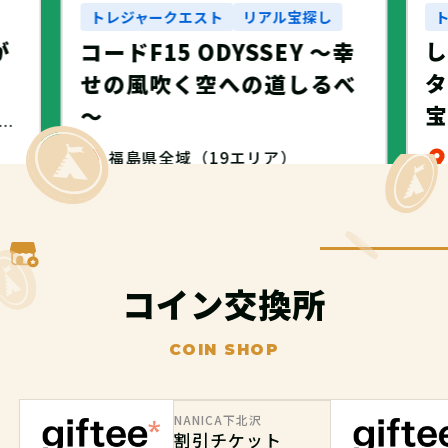
トレジャークエスト
リアル宝探し
が
コードF15 ODYSSEY ～幸
タ
せの風吹く空への道しるべ
～
・名古屋市・NANICA -NAGOYA-
福島県全域（19エリア）
無料
コイン交換所
COIN SHOP
NANICA下北沢
割引チケット