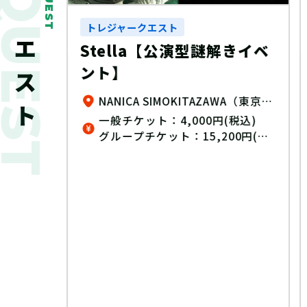
新着クエスト
QUEST
ゆめタウン・ゆめマート謎
解きラリー
きイベ
ゆめタウン、ゆめマート、ゆめテラス、 ゆめシティ、ゆめモール店内（一部店舗除く）
無料
NANICA SIMOKITAZAWA（東京都 下北沢）
税込)
(税込)