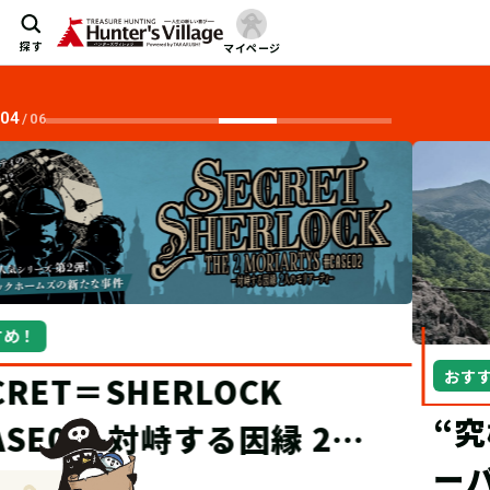
探す
マイページ
04
/
06
おすすめ！
“究極の宝探し”TECにオブザ
ーバー制度が登場！