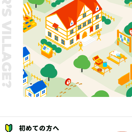
UNTER’S VILLAGE?
初めての方へ