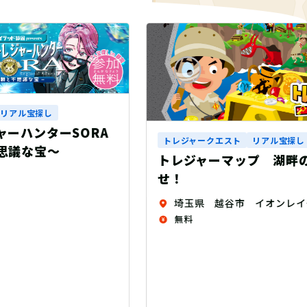
トレジャークエスト
リアル宝探し
トレジャーマップ 湖畔の秘宝を探
トレ
せ！
！？
【制
埼玉県 越谷市 イオンレイクタウン
無料
自
1