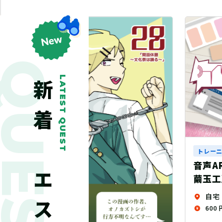
QUEST
LATEST QUEST
新着クエスト
トレーニングクエスト
音声ARG『イヤホン探偵』（
繭玉工房）
自宅
600 円（税込）+送料