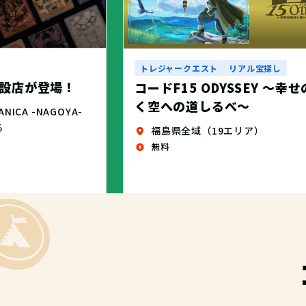
トレジャークエスト
リアル宝探し
設店が登場！
コードF15 ODYSSEY ～幸
く空への道しるべ～
CA -NAGOYA-
る
福島県全域（19エリア）
無料