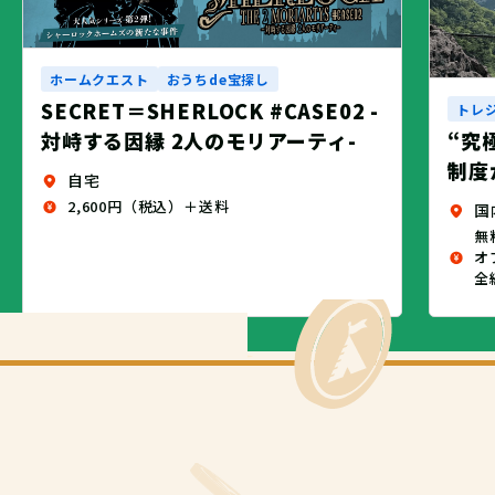
ホームクエスト
おうちde宝探し
SECRET＝SHERLOCK #CASE02 -
トレ
対峙する因縁 2人のモリアーティ-
“究
制度
自宅
2,600円（税込）＋送料
国
無
オ
全