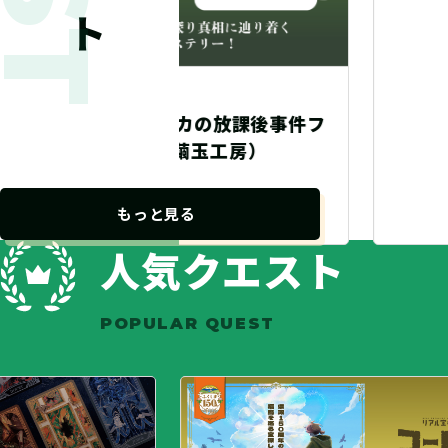
カの放課後事件フ
玉工房）
もっと見る
人気クエスト
POPULAR QUEST