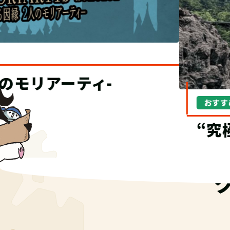
おすすめ！
“究極の宝探し”TECにオブ