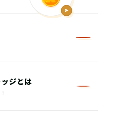
レッジとは
る！