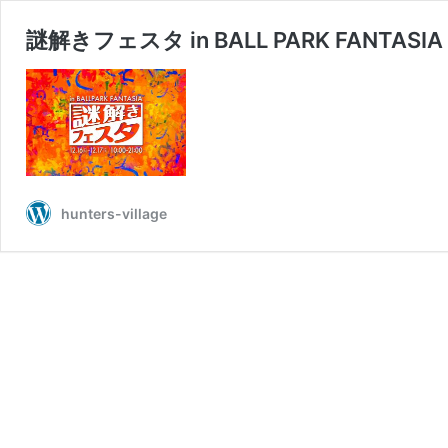
謎解きフェスタ in BALL PARK FANTASIA（
hunters-village