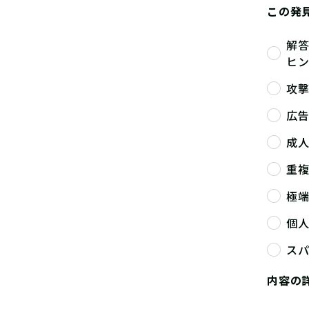
この発
解
ヒ
攻
広
成
重
極
個
ス
内容の