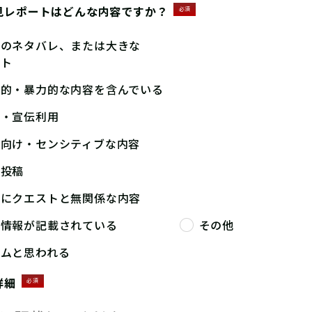
見レポートはどんな内容ですか？
必須
答のネタバレ、または大きな
ント
撃的・暴力的な内容を含んでいる
告・宣伝利用
人向け・センシティブな内容
複投稿
端にクエストと無関係な内容
人情報が記載されている
その他
パムと思われる
詳細
必須