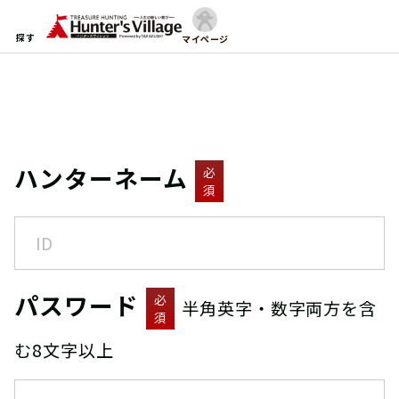
探す
マイページ
ハンターネーム
必
須
パスワード
必
半角英字・数字両方を含
須
む8文字以上