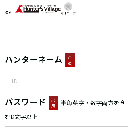
探す
マイページ
ハンターネーム
必
須
パスワード
必
半角英字・数字両方を含
須
む8文字以上