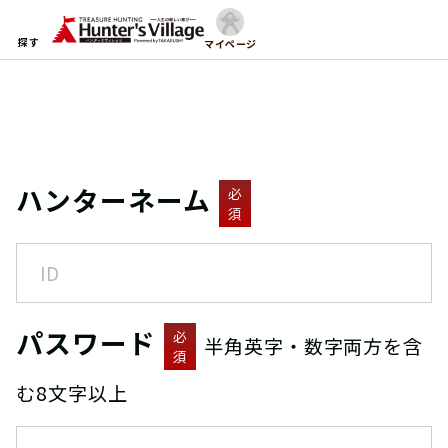
探す
マイページ
ハンターネーム
必
須
パスワード
必
半角英字・数字両方を含
須
む8文字以上