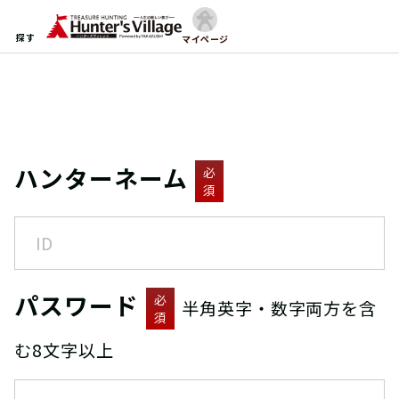
探す
マイページ
ハンターネーム
必
須
パスワード
必
半角英字・数字両方を含
須
む8文字以上