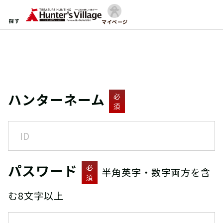
探す
マイページ
ハンターネーム
必
須
パスワード
必
半角英字・数字両方を含
須
む8文字以上