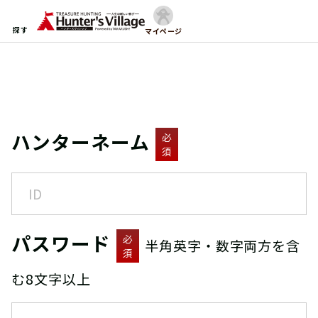
探す
マイページ
ハンターネーム
必
須
パスワード
必
半角英字・数字両方を含
須
む8文字以上