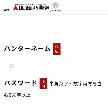
探す
マイページ
ハンターネーム
必
須
パスワード
必
半角英字・数字両方を含
須
む8文字以上