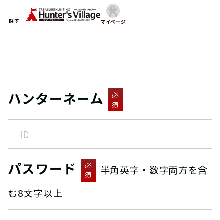
探す
マイページ
ハンターネーム
必
須
パスワード
必
半角英字・数字両方を含
須
む8文字以上