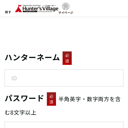
探す
マイページ
ハンターネーム
必
須
パスワード
必
半角英字・数字両方を含
須
む8文字以上