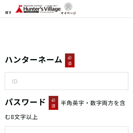
探す
マイページ
ハンターネーム
必
須
パスワード
必
半角英字・数字両方を含
須
む8文字以上