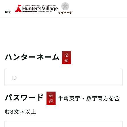
探す
マイページ
ハンターネーム
必
須
パスワード
必
半角英字・数字両方を含
須
む8文字以上