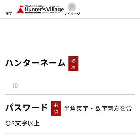
探す
マイページ
ハンターネーム
必
須
パスワード
必
半角英字・数字両方を含
須
む8文字以上