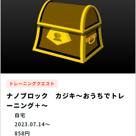
トレーニングクエスト
ナノブロック カジキ〜おうちでトレ
ーニング＋〜
自宅
2023.07.14～
858円