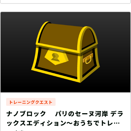
トレーニングクエスト
ナノブロック パリのセーヌ河岸 デラ
ックスエディション〜おうちでトレー