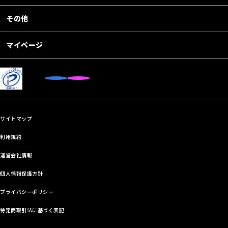
その他
マイページ
サイトマップ
利用規約
運営会社情報
個人情報保護方針
プライバシーポリシー
特定商取引法に基づく表記