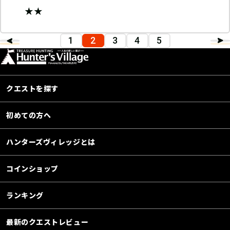
★★
1
2
3
4
5
クエストを探す
初めての方へ
ハンターズヴィレッジとは
コインショップ
ランキング
最新のクエストレビュー