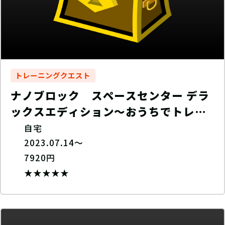
トレーニングクエスト
ナノブロック スペースセンター デラ
ックスエディション〜おうちでトレー
ニング＋〜
自宅
2023.07.14～
7920円
★★★★★