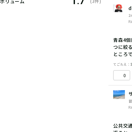
1.7
ボリューム
(3件)
d
2
R
青森4
つに絞
ところで
てごたえ
0
R
公共交