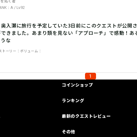
道を拓く者
ANK：A / Lv.92
ま奥入瀬に旅行を予定していた3日前にこのクエストが公開
ができました。あまり類を見ない「アプローチ」で感動！あ
ろうな
ストーリー
ボリューム
1
コインショップ
ランキング
は
最新のクエストレビュー
その他