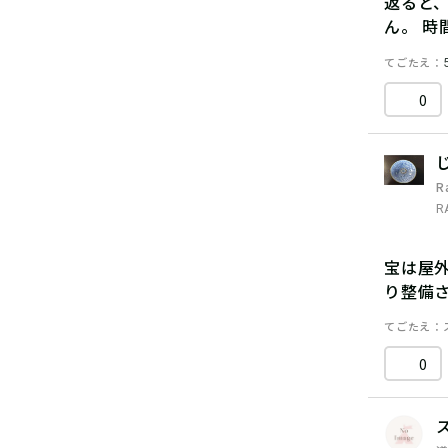
返ると
ん。 
てごたえ
0
R
R
宝は屋
り整備
てごたえ
0