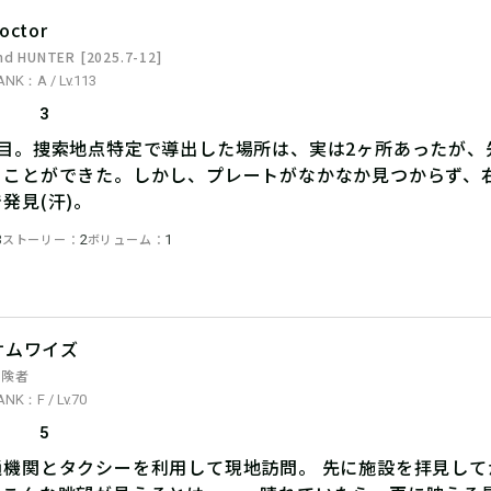
octor
nd HUNTER [2025.7-12]
ANK：A / Lv.113
3
個目。捜索地点特定で導出した場所は、実は2ヶ所あったが、
ることができた。しかし、プレートがなかなか見つからず、
発見(汗)。
ストーリー
ボリューム
3
2
1
サムワイズ
冒険者
ANK：F / Lv.70
5
通機関とタクシーを利用して現地訪問。 先に施設を拝見して