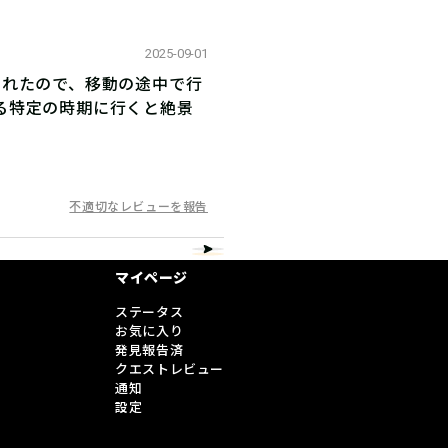
2025-09-01
されたので、移動の途中で行
る特定の時期に行くと絶景
不適切なレビューを報告
マイページ
ステータス
お気に入り
発見報告済
クエストレビュー
通知
設定