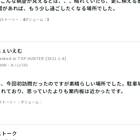
、こんな眺望が見えるとは、、、晴れていたら、更に映える
時間があれば、もう少し過ごしたくなる場所でした。
ストーリー
ボリューム
5
4
3
じぇいえむ
anked in TOP HUNTER [2021.1-6]
ANK：A / Lv.130
外、今回初訪問だったのですが素晴らしい場所でした。駐車
されており、思っていたよりも案内板は近かったです。
ストーリー
ボリューム
ストーク