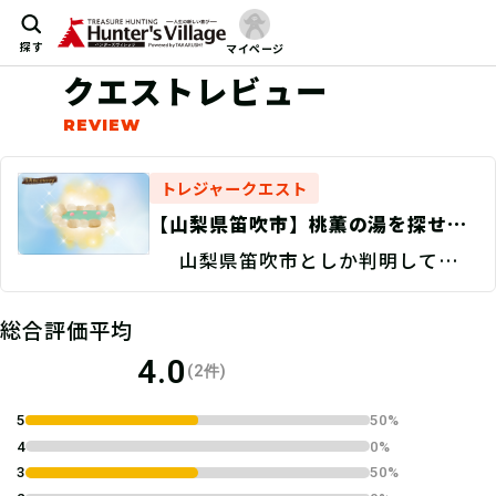
探す
マイページ
クエストレビュー
トレジャークエスト
【山梨県笛吹市】桃薫の湯を探せ！/
現地捜索 Discovery
山梨県笛吹市としか判明していな
い。
総合評価平均
4.0
(2件)
5
50%
4
0%
3
50%