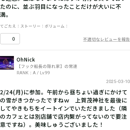
たのに、並ぶ羽目になったことだけが大いに不
満。
てごたえ
ストーリー
ボリューム
0
不適切なレビューを報告
OhNick
【フック船長の隠れ家】の常連
RANK：A / Lv.99
2025-03-10
2/24(月)に参加。午前から昼ちょい過ぎにかけて
の雪がきつかったですねｗ 上賀茂神社を最後に
してやきもちをイートインでいただきました（隣
のカフェとは別店舗で店内繋がってないので要注
意ですね）。美味しゅうございました！