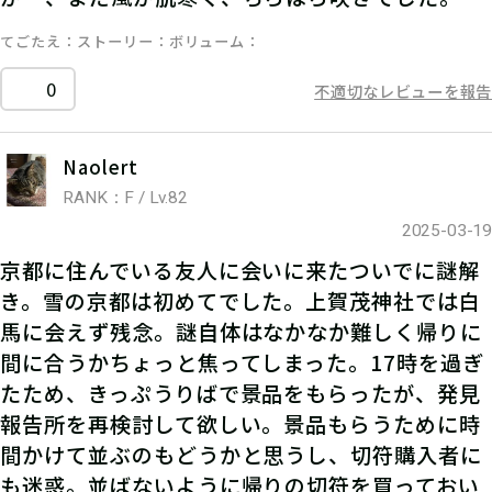
てごたえ
ストーリー
ボリューム
0
不適切なレビューを報告
Naolert
RANK：F / Lv.82
2025-03-19
京都に住んでいる友人に会いに来たついでに謎解
き。雪の京都は初めてでした。上賀茂神社では白
馬に会えず残念。謎自体はなかなか難しく帰りに
間に合うかちょっと焦ってしまった。17時を過ぎ
たため、きっぷうりばで景品をもらったが、発見
報告所を再検討して欲しい。景品もらうために時
間かけて並ぶのもどうかと思うし、切符購入者に
も迷惑。並ばないように帰りの切符を買っておい