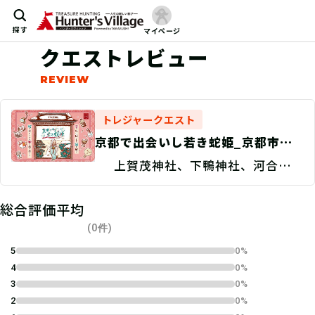
探す
マイページ
クエストレビュー
トレジャークエスト
京都で出会いし若き蛇姫_京都市内4
つの謎
上賀茂神社、下鴨神社、河合神
社、梨木神社、東海道新幹線車内
総合評価平均
(0件)
5
0%
4
0%
3
0%
2
0%