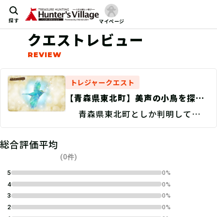
探す
マイページ
クエストレビュー
トレジャークエスト
【青森県東北町】美声の小鳥を探
せ！/捜索地点特定 Discovery
青森県東北町としか判明していな
い。
総合評価平均
(0件)
5
0%
4
0%
3
0%
2
0%