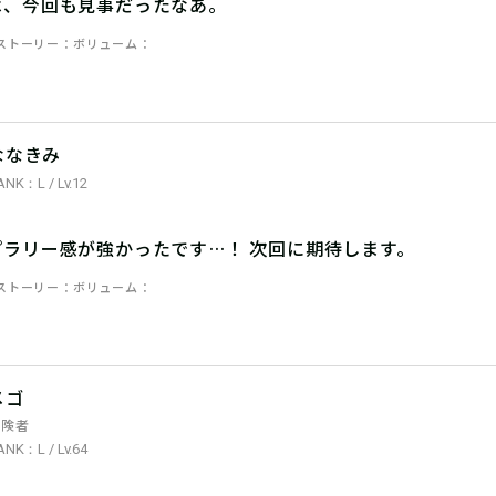
は、今回も見事だったなあ。
ストーリー
ボリューム
ななきみ
ANK：L / Lv.12
プラリー感が強かったです…！ 次回に期待します。
ストーリー
ボリューム
メゴ
冒険者
ANK：L / Lv.64