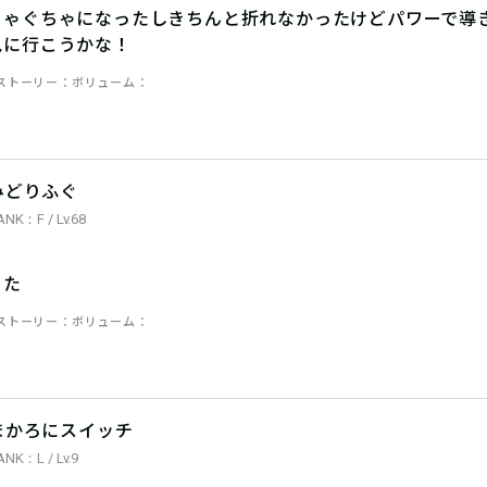
ちゃぐちゃになったしきちんと折れなかったけどパワーで導
見に行こうかな！
ストーリー
ボリューム
みどりふぐ
ANK：F / Lv.68
った
ストーリー
ボリューム
まかろにスイッチ
ANK：L / Lv.9