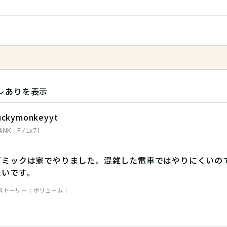
レありを表示
uckymonkeyyt
ANK：F / Lv.71
ギミックは家でやりました。混雑した電車ではやりにくいの
たいです。
ストーリー
ボリューム