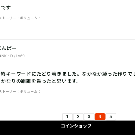
たです
ストーリー
ボリューム
ぼんばー
ANK：D / Lv.69
最終キーワードにたどり着きました。なかなか凝った作りで
とかなりの距離を乗ったと思います。
ストーリー
ボリューム
1
2
3
4
5
コインショップ