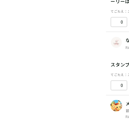
ーリー
てごたえ
0
R
スタン
てごたえ
0
R