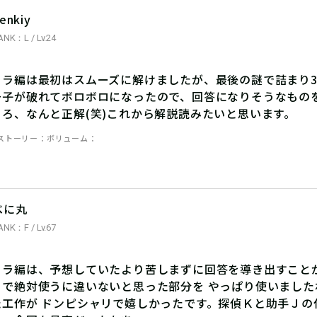
enkiy
ANK：L / Lv.24
トラ編は最初はスムーズに解けましたが、最後の謎で詰まり3
冊子が破れてボロボロになったので、回答になりそうなもの
ころ、なんと正解(笑)これから解説読みたいと思います。
ストーリー
ボリューム
べに丸
ANK：F / Lv.67
トラ編は、予想していたより苦しまずに回答を導き出すことが
とで絶対使うに違いないと思った部分を やっぱり使いまし
た工作が ドンピシャリで嬉しかったです。探偵Ｋと助手Ｊの