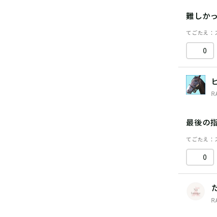
難しか
てごたえ
0
R
最後の
てごたえ
0
R