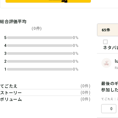
総合評価平均
(0件)
65件
5
0%
4
0%
ネタバ
3
0%
l
2
0%
R
1
0%
最後の
てごたえ
(0件)
参加し
ストーリー
(0件)
ボリューム
(0件)
てごたえ
0