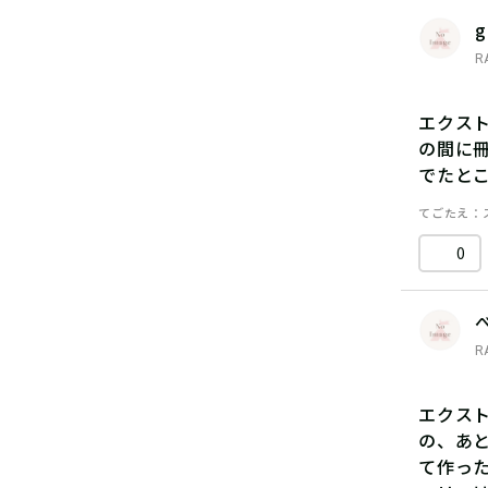
g
R
エクス
の間に
でたと
てごたえ
0
R
エクス
の、あ
て作っ