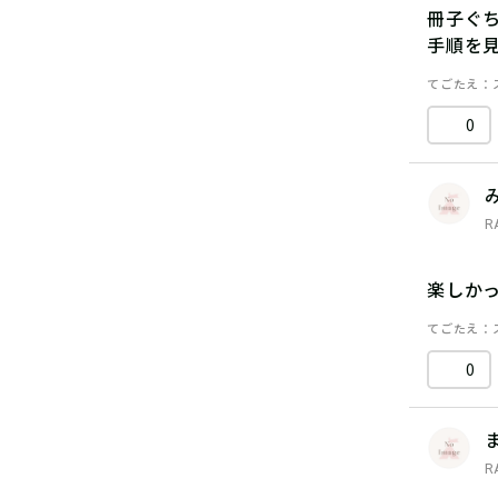
冊子ぐ
手順を
てごたえ
0
R
楽しか
てごたえ
0
R