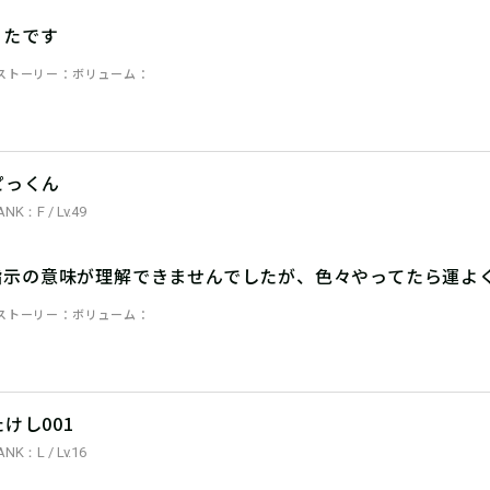
ったです
ストーリー
ボリューム
ピっくん
ANK：F / Lv.49
指示の意味が理解できませんでしたが、色々やってたら運よく
ストーリー
ボリューム
たけし001
ANK：L / Lv.16