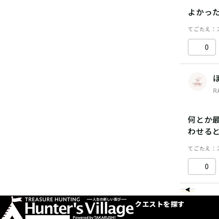
よかっ
てごたえ
0
R
何とか
わせる
てごたえ
0
クエストを探す