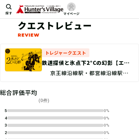
探す
マイページ
クエストレビュー
トレジャークエスト
鉄道探偵と氷点下2°Cの幻影【エク
ストラ編】
京王線沿線駅・都営線沿線駅とそ
の周辺
総合評価平均
(0件)
5
0%
4
0%
3
0%
2
0%